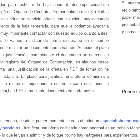
Si nuestr
dor para justificar la baja anormal, desproporcionada o
recibirem
según el Órgano de Contratación, normalmente de 3 a 6 días
papel med
unes. Nuestro servicio ofrece una solución muy depurada
presentad
miento de la baja temeraria, para que le podamos ayudar a
y unos cri
s muy importante contactar con nuestro equipo cuanto antes,
os le vamos a indicar de forma sincera si en el tiempo
recer realizar un documento con garantías. Acabado el plazo
 la justificación, normalmente el documento se entrega en
pio registro del Órgano de Contratación, en algunos casos
tar una justificación de la oferta en PDF de forma online
instancia. El plazo para justificar una oferta comienza a
se recibe el requerimiento escrito o carta solicitando la
 emai,l en PDF o mediante documento en carta postal.
Puede co
cercana, desde el primer momento le va a atender un
especialista con exp
y servicios
.
Justificar una oferta calificada cómo anormal es un trabajo técni
e lo que le van a admitir y de lo que no, no hay márgenes para experimentos.