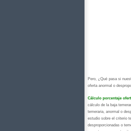
Pero, ¿Qué pasa si nuest
oferta anormal o desprop
Cálculo porcentaje ofer
cálculo de la baja temera
temeraria, anormal o desp
estudio sobre el criterio 
desproporcionadas o temer