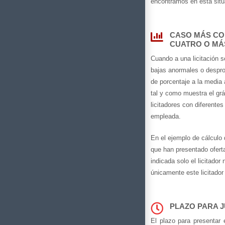
encontramos en esta situ
CASO MÁS C
CUATRO O MÁS
Cuando a una licitación s
bajas anormales o despro
de porcentaje a la media 
tal y como muestra el gr
licitadores con diferente
empleada.
En el ejemplo de cálculo 
que han presentado ofert
indicada solo el licitador
únicamente este licitador 
PLAZO PARA J
El plazo para presentar e