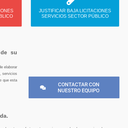
s de
Justificar bajas en licitaciones de
co
Servicios al Sector Público
CIONES
JUSTIFICAR BAJA LICITACIONES
BLICO
SERVICIOS SECTOR PÚBLICO
 de su
de elaborar
, servicios
de que esta
CONTACTAR CON
NUESTRO EQUIPO
da.