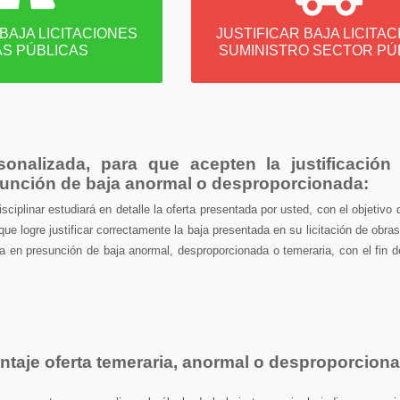
s en licitaciones de Obras
Justificar bajas en licitacione
Públicas
Suministros al Sector Públi
 BAJA LICITACIONES
JUSTIFICAR BAJA LICITA
S PÚBLICAS
SUMINISTRO SECTOR PÚ
sonalizada, para que acepten la justificación
sunción de baja anormal o desproporcionada:
isciplinar estudiará
en detalle
la oferta presentada por usted, con el objetivo 
que logre justificar correctamente la baja presentada en su licitación de obras
sa en presunción de baja anormal, desproporcionada o temeraria, con el fin 
ntaje oferta temeraria, anormal o desproporciona